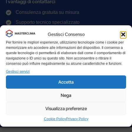
I vantaggi di contattarci
Consulenza gratuita su misura
Supporto tecnico specializzato
Soluzioni personalizzate per ogni tipo di ambiente
Gestisci Consenso
Per fornire le migliori esperienze, utilizziamo tecnologie come i cookie per
memorizzare e/o accedere alle informazioni del dispositivo. Il consenso a
Ecco cosa faremo dopo:
queste tecnologie ci permetterà di elaborare dati come il comportamento di
navigazione o ID unici su questo sito. Non acconsentire o ritirare il
Fisseremo una chiamata nel momento a te più
consenso può influire negativamente su alcune caratteristiche e funzioni.
1
comodo per discutere delle tue esigenze di
Gestisci servizi
climatizzazione.
Accetta
Organizziamo un incontro di consulenza per
2
comprendere le tue necessità e trovare la
soluzione ideale.
Nega
Ti forniremo una proposta dettagliata e
Visualizza preferenze
3
personalizzata, con tutte le soluzioni più adatte al
tuo progetto.
Cookie Policy
Privacy Policy