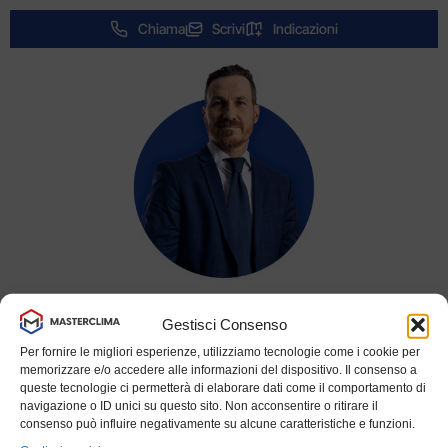
Chiama
Scrivi
Indicazioni
Piero Salomoni
Gestisci Consenso
Cellulare
Per fornire le migliori esperienze, utilizziamo tecnologie come i cookie per
memorizzare e/o accedere alle informazioni del dispositivo. Il consenso a
3474406573
queste tecnologie ci permetterà di elaborare dati come il comportamento di
navigazione o ID unici su questo sito. Non acconsentire o ritirare il
Email
consenso può influire negativamente su alcune caratteristiche e funzioni.
salomoni@masterclima.net