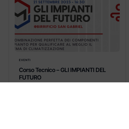
EVENTI
Corso Tecnico – GLI IMPIANTI DEL
FUTURO
GLI IMPIANTI DEL FUTURO
La combinazione perfetta dei componenti
d’impianto per qualificare al meglio il sistema
di climatizzazione
Learn more