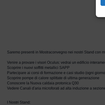
Saremo presenti in Mostraconvegno nei nostri Stand con mo
Venire a provare i visori Oculus: vedrai un edificio interam
Scoprire i nuovi soffitti metallici SAPP
Partecipare ai corsi di formazione e casi studio (ogni giorn
Scoprire pompe di calore splittate di ultima generazione
Conoscere la Nuova caldaia protonica Q30
Vedere Canali d'aria microforati ad alta induzione a sezion
I Nostri Stand: