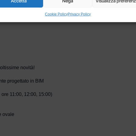
Accetta
Nega
Visualizza preferen
Cookie Policy
Privacy Policy
ltissime novità!
ente progettato in BIM
o ore 11:00, 12:00, 15:00)
e ovale