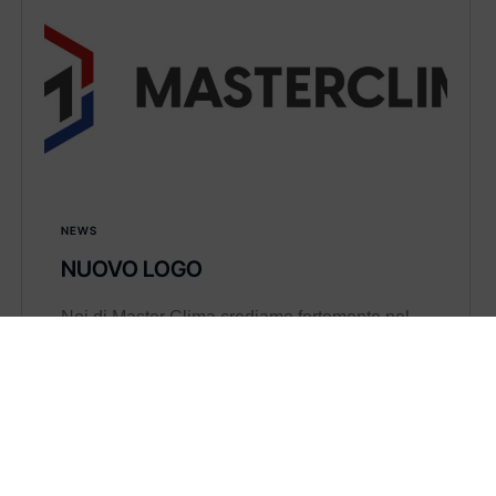
NEWS
NUOVO LOGO
Noi di Master Clima crediamo fortemente nel
miglioramento…
Learn more