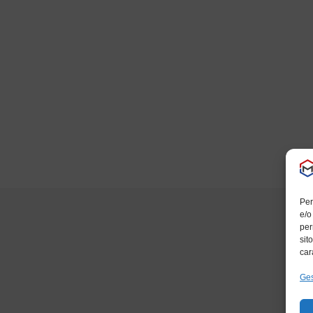
Per
e/o
per
sit
car
Ges