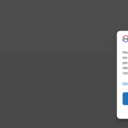
Per
e/o
per
sit
car
Ges