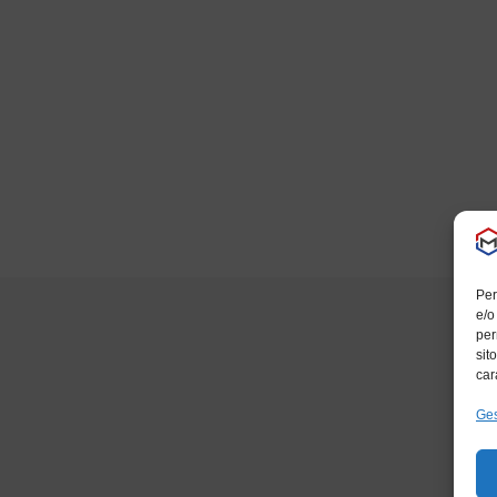
Per
e/o
per
sit
car
Ges