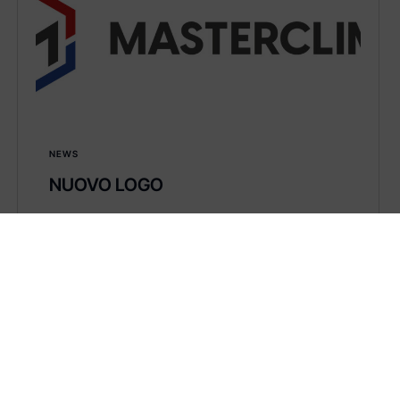
NEWS
NUOVO LOGO
Noi di Master Clima crediamo fortemente nel
miglioramento…
Learn more