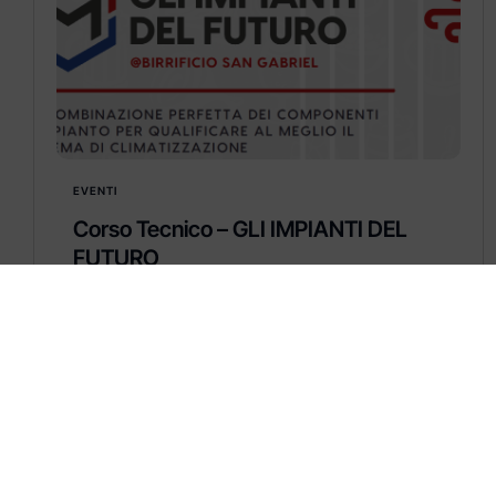
EVENTI
Corso Tecnico – GLI IMPIANTI DEL
FUTURO
GLI IMPIANTI DEL FUTURO
La combinazione perfetta dei componenti
d’impianto per qualificare al meglio il sistema
di climatizzazione
Learn more