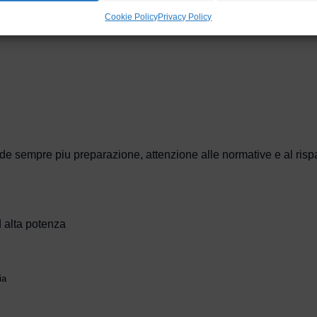
Cookie Policy
Privacy Policy
e sempre piu preparazione, attenzione alle normative e al risp
 alta potenza
ia