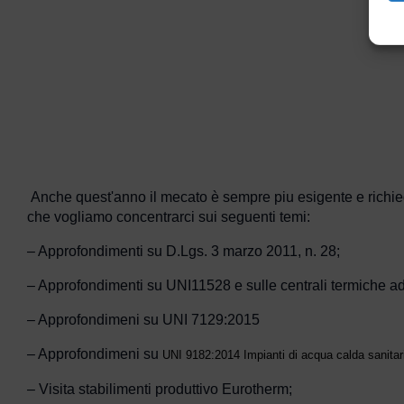
Anche quest'anno il mecato è sempre piu esigente e richied
che vogliamo concentrarci sui seguenti temi:
– Approfondimenti su D.Lgs. 3 marzo 2011, n. 28;
– Approfondimenti su UNI11528 e sulle centrali termiche ad
– Approfondimeni su UNI 7129:2015
– Approfondimeni su
UNI 9182:2014 Impianti di acqua calda sanitar
– Visita stabilimenti produttivo Eurotherm;