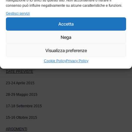
navigazione o ID unici su questo sito. Non acconsentire o ritirare il
consenso può influire negativamente su alcune caratteristiche e funzioni.
Gestisci servizi
Accetta
Nega
Visualizza preferenze
Corso formazione installatori
Cookie Policy
Privacy Policy
DATE PREVISTE
23-24 Aprile 2015
28-29 Maggio 2015
17-18 Settembre 2015
15-16 Ottobre 2015
ARGOMENTI