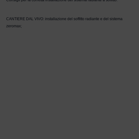
Consigli per la corretta installazione del sistema radiante a soffitto.
CANTIERE DAL VIVO: installazione del soffitto radiante e del sistema
zeromax;