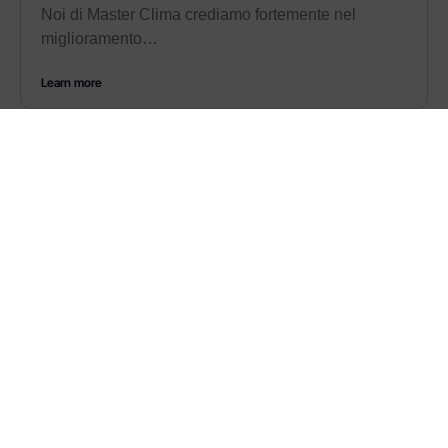
Noi di Master Clima crediamo fortemente nel
miglioramento…
Learn more
EVENTI
MOSTRA CONVEGNO – Milano 8-11 Marzo 2022