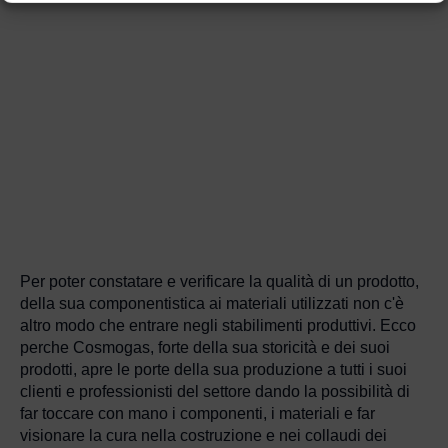
Per poter constatare e verificare la qualità di un prodotto,
della sua componentistica ai materiali utilizzati non c'è
altro modo che entrare negli stabilimenti produttivi. Ecco
perche Cosmogas, forte della sua storicità e dei suoi
prodotti, apre le porte della sua produzione a tutti i suoi
clienti e professionisti del settore dando la possibilità di
far toccare con mano i componenti, i materiali e far
visionare la cura nella costruzione e nei collaudi dei