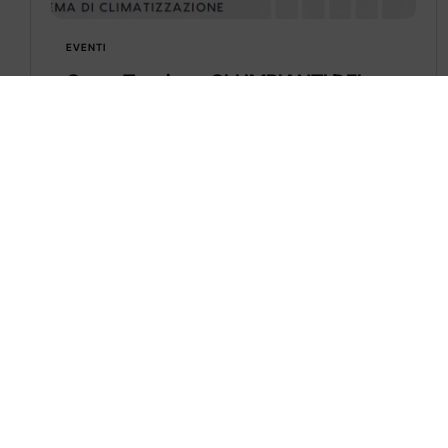
EVENTI
Corso Tecnico – GLI IMPIANTI DEL
FUTURO
GLI IMPIANTI DEL FUTURO
La combinazione perfetta dei componenti
d’impianto per qualificare al meglio il sistema
di climatizzazione
Learn more
CONTATTACI