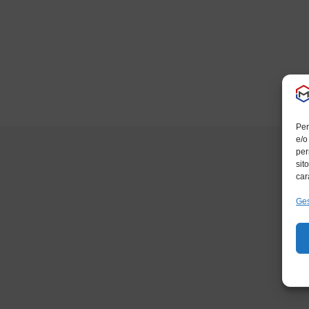
Per
e/o
per
sit
car
Ges